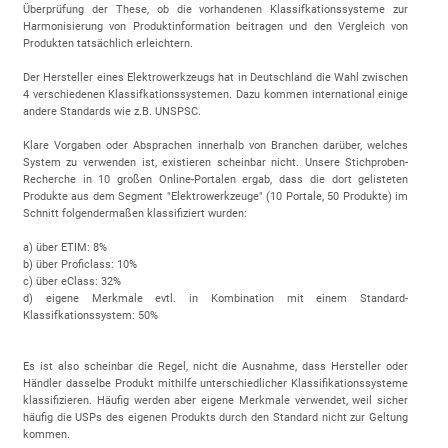
Überprüfung der These, ob die vorhandenen Klassifkationssysteme zur
Harmonisierung von Produktinformation beitragen und den Vergleich von
Produkten tatsächlich erleichtern.
Der Hersteller eines Elektrowerkzeugs hat in Deutschland die Wahl zwischen
4 verschiedenen Klassifkationssystemen. Dazu kommen international einige
andere Standards wie z.B. UNSPSC.
Klare Vorgaben oder Absprachen innerhalb von Branchen darüber, welches
System zu verwenden ist, existieren scheinbar nicht. Unsere Stichproben-
Recherche in 10 großen Online-Portalen ergab, dass die dort gelisteten
Produkte aus dem Segment "Elektrowerkzeuge" (10 Portale, 50 Produkte) im
Schnitt folgendermaßen klassifiziert wurden:
a) über ETIM: 8%
b) über Proficlass: 10%
c) über eClass: 32%
d) eigene Merkmale evtl. in Kombination mit einem Standard-
Klassifkationssystem: 50%
Es ist also scheinbar die Regel, nicht die Ausnahme, dass Hersteller oder
Händler dasselbe Produkt mithilfe unterschiedlicher Klassifikationssysteme
klassifizieren. Häufig werden aber eigene Merkmale verwendet, weil sicher
häufig die USPs des eigenen Produkts durch den Standard nicht zur Geltung
kommen.