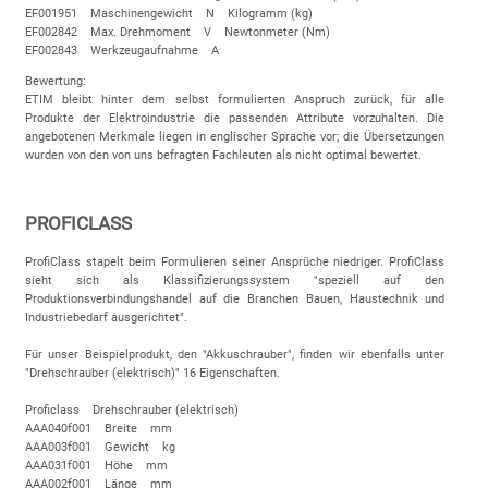
EF001951 Maschinengewicht N Kilogramm (kg)
EF002842 Max. Drehmoment V Newtonmeter (Nm)
EF002843 Werkzeugaufnahme A
Bewertung:
ETIM bleibt hinter dem selbst formulierten Anspruch zurück, für alle
Produkte der Elektroindustrie die passenden Attribute vorzuhalten. Die
angebotenen Merkmale liegen in englischer Sprache vor; die Übersetzungen
wurden von den von uns befragten Fachleuten als nicht optimal bewertet.
PROFICLASS
ProfiClass stapelt beim Formulieren seiner Ansprüche niedriger. ProfiClass
sieht sich als Klassifizierungssystem "speziell auf den
Produktionsverbindungshandel auf die Branchen Bauen, Haustechnik und
Industriebedarf ausgerichtet".
Für unser Beispielprodukt, den "Akkuschrauber", finden wir ebenfalls unter
"Drehschrauber (elektrisch)" 16 Eigenschaften.
Proficlass Drehschrauber (elektrisch)
AAA040f001 Breite mm
AAA003f001 Gewicht kg
AAA031f001 Höhe mm
AAA002f001 Länge mm