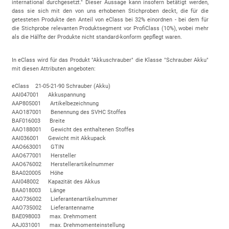
international durchgesetzt." Dieser Aussage kann insofern betätigt werden,
dass sie sich mit den von uns erhobenen Stichproben deckt, die für die
getesteten Produkte den Anteil von eClass bei 32% einordnen - bei dem für
die Stichprobe relevanten Produktsegment vor ProfiClass (10%), wobei mehr
als die Hälfte der Produkte nicht standard-konform gepflegt waren.
In eClass wird für das Produkt "Akkuschrauber" die Klasse "Schrauber Akku"
mit diesen Attributen angeboten:
eClass 21-05-21-90 Schrauber (Akku)
AAI047001 Akkuspannung
AAP805001 Artikelbezeichnung
AAO187001 Benennung des SVHC Stoffes
BAF016003 Breite
AAO188001 Gewicht des enthaltenen Stoffes
AAI036001 Gewicht mit Akkupack
AAO663001 GTIN
AAO677001 Hersteller
AAO676002 Herstellerartikelnummer
BAA020005 Höhe
AAI048002 Kapazität des Akkus
BAA018003 Länge
AAO736002 Lieferantenartikelnummer
AAO735002 Lieferantenname
BAE098003 max. Drehmoment
AAJ031001 max. Drehmomenteinstellung