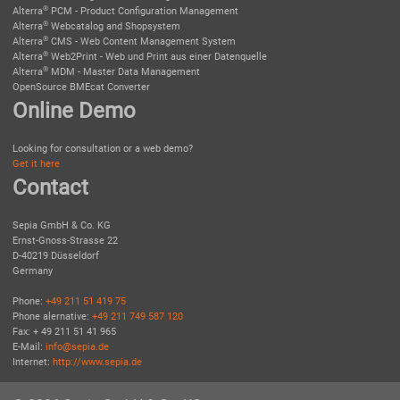
®
Alterra
PCM - Product Configuration Management
®
Alterra
Webcatalog and Shopsystem
®
Alterra
CMS - Web Content Management System
®
Alterra
Web2Print - Web und Print aus einer Datenquelle
®
Alterra
MDM - Master Data Management
OpenSource BMEcat Converter
Online Demo
Looking for consultation or a web demo?
Get it here
Contact
Sepia GmbH & Co. KG
Ernst-Gnoss-Strasse 22
D-40219 Düsseldorf
Germany
Phone:
+49 211 51 419 75
Phone alernative:
+49 211 749 587 120
Fax: + 49 211 51 41 965
E-Mail:
info@sepia.de
Internet:
http://www.sepia.de