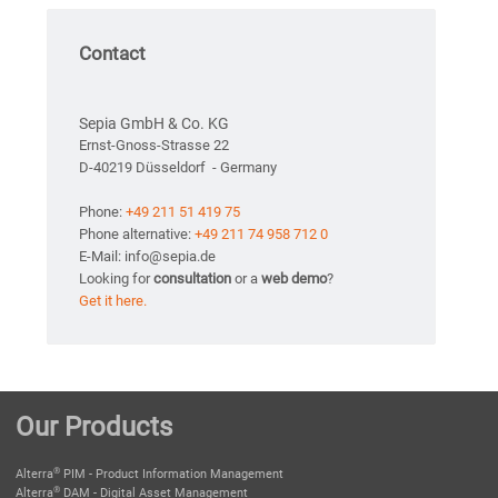
Contact
Sepia GmbH & Co. KG
Ernst-Gnoss-Strasse 22
D-40219 Düsseldorf - Germany
Phone:
+49 211 51 419 75
Phone alternative:
+49 211 74 958 712 0
E-Mail: info@sepia.de
Looking for
consultation
or a
web demo
?
Get it here.
Our Products
®
Alterra
PIM - Product Information Management
®
Alterra
DAM - Digital Asset Management