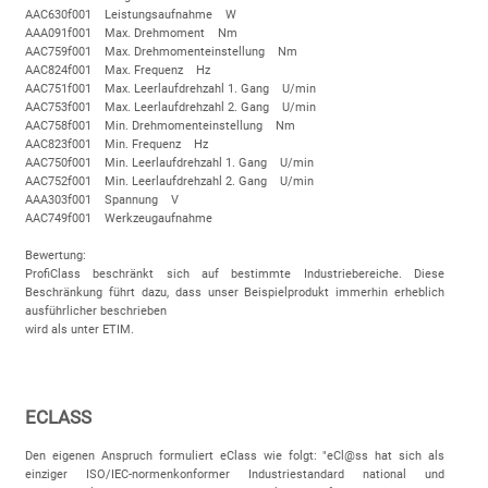
AAC630f001 Leistungsaufnahme W
AAA091f001 Max. Drehmoment Nm
AAC759f001 Max. Drehmomenteinstellung Nm
AAC824f001 Max. Frequenz Hz
AAC751f001 Max. Leerlaufdrehzahl 1. Gang U/min
AAC753f001 Max. Leerlaufdrehzahl 2. Gang U/min
AAC758f001 Min. Drehmomenteinstellung Nm
AAC823f001 Min. Frequenz Hz
AAC750f001 Min. Leerlaufdrehzahl 1. Gang U/min
AAC752f001 Min. Leerlaufdrehzahl 2. Gang U/min
AAA303f001 Spannung V
AAC749f001 Werkzeugaufnahme
Bewertung:
ProfiClass beschränkt sich auf bestimmte Industriebereiche. Diese
Beschränkung führt dazu, dass unser Beispielprodukt immerhin erheblich
ausführlicher beschrieben
wird als unter ETIM.
ECLASS
Den eigenen Anspruch formuliert eClass wie folgt: "eCl@ss hat sich als
einziger ISO/IEC-normenkonformer Industriestandard national und