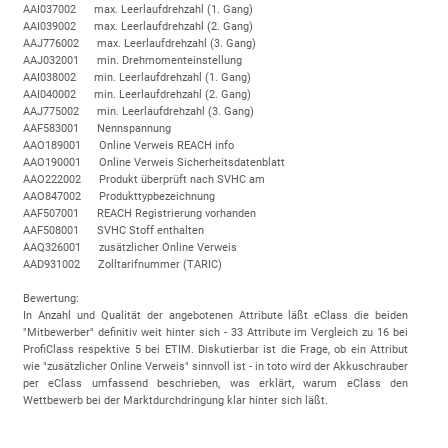
AAI037002 max. Leerlaufdrehzahl (1. Gang)
AAI039002 max. Leerlaufdrehzahl (2. Gang)
AAJ776002 max. Leerlaufdrehzahl (3. Gang)
AAJ032001 min. Drehmomenteinstellung
AAI038002 min. Leerlaufdrehzahl (1. Gang)
AAI040002 min. Leerlaufdrehzahl (2. Gang)
AAJ775002 min. Leerlaufdrehzahl (3. Gang)
AAF583001 Nennspannung
AAO189001 Online Verweis REACH info
AAO190001 Online Verweis Sicherheitsdatenblatt
AAO222002 Produkt überprüft nach SVHC am
AAO847002 Produkttypbezeichnung
AAF507001 REACH Registrierung vorhanden
AAF508001 SVHC Stoff enthalten
AAQ326001 zusätzlicher Online Verweis
AAD931002 Zolltarifnummer (TARIC)
Bewertung:
In Anzahl und Qualität der angebotenen Attribute läßt eClass die beiden
"Mitbewerber" definitiv weit hinter sich - 33 Attribute im Vergleich zu 16 bei
ProfiClass respektive 5 bei ETIM. Diskutierbar ist die Frage, ob ein Attribut
wie "zusätzlicher Online Verweis" sinnvoll ist - in toto wird der Akkuschrauber
per eClass umfassend beschrieben, was erklärt, warum eClass den
Wettbewerb bei der Marktdurchdringung klar hinter sich läßt.