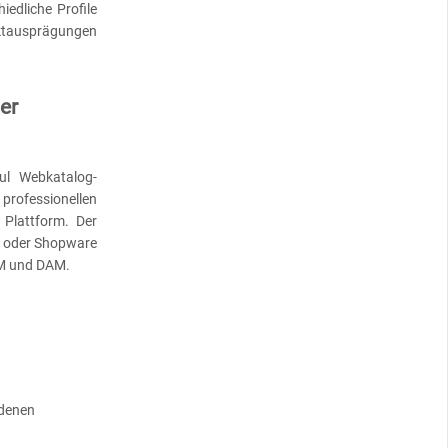
dliche Profile
ausprägungen
er
l Webkatalog-
ofessionellen
Plattform. Der
to oder Shopware
IM und DAM.
edenen