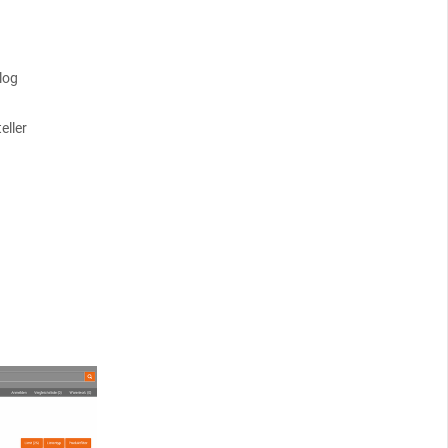
log
eller