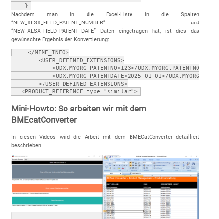
    }
Nachdem man in die Excel-Liste in die Spalten
“NEW_XLSX_FIELD_PATENT_NUMBER” und
“NEW_XLSX_FIELD_PATENT_DATE” Daten eingetragen hat, ist dies das
gewünschte Ergebnis der Konvertierung:
    </MIME_INFO>

        <USER_DEFINED_EXTENSIONS>

            <UDX.MYORG.PATENTNO>123</UDX.MYORG.PATENTNO>

            <UDX.MYORG.PATENTDATE>2025-01-01</UDX.MYORG.PATEN
        </USER_DEFINED_EXTENSIONS>

   <PRODUCT_REFERENCE type="similar">
Mini-Howto: So arbeiten wir mit dem
BMEcatConverter
In diesen Videos wird die Arbeit mit dem BMECatConverter detailliert
beschrieben.