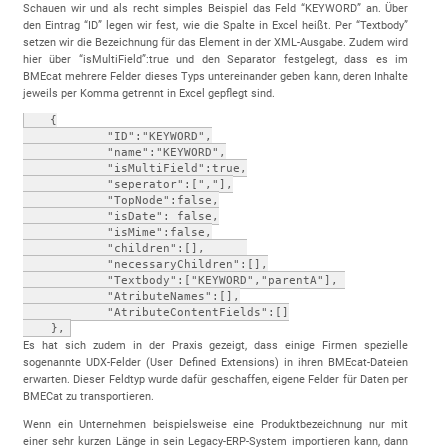
Schauen wir und als recht simples Beispiel das Feld “KEYWORD” an. Über
den Eintrag “ID” legen wir fest, wie die Spalte in Excel heißt. Per “Textbody”
setzen wir die Bezeichnung für das Element in der XML-Ausgabe. Zudem wird
hier über “isMultiField”:true und den Separator festgelegt, dass es im
BMEcat mehrere Felder dieses Typs untereinander geben kann, deren Inhalte
jeweils per Komma getrennt in Excel gepflegt sind.
   {

            "ID":"KEYWORD",

            "name":"KEYWORD",

            "isMultiField":true,

            "seperator":[","],

            "TopNode":false,

            "isDate": false,

            "isMime":false,

            "children":[],      

            "necessaryChildren":[],

            "Textbody":["KEYWORD","parentA"], 

            "AtributeNames":[],

            "AtributeContentFields":[]

    },
Es hat sich zudem in der Praxis gezeigt, dass einige Firmen spezielle
sogenannte UDX-Felder (User Defined Extensions) in ihren BMEcat-Dateien
erwarten. Dieser Feldtyp wurde dafür geschaffen, eigene Felder für Daten per
BMECat zu transportieren.
Wenn ein Unternehmen beispielsweise eine Produktbezeichnung nur mit
einer sehr kurzen Länge in sein Legacy-ERP-System importieren kann, dann