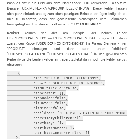
kann es dafür ein Feld aus dem Namespace UDX verwenden - also zum
Beispiel UDX.MEINEFIRMA.PRODUKTBEZEICHNUNG. Diese Felder lassen
sich ganz einfach analog zum oben gezeigten Beispiel einfügen lediglich ist
hier zu beachten, dass der gewünschte Namespace dem Feldnamen
hinzugefügt wird - in diesem Fall nämlich “UDX.MEINEFIRMA”.
Konkret können wir dies am Beispiel der beiden Felder
UDX.MYORG.PATENTNO" und “UDX.MYORG.PATENTDATE zeigen. Hier dann
zuerst den Knoten”USER_DEFINED_EXTENSIONS" im Parent Element - hier
“PRODUCT” eintragen und dann darin unter “children”
“UDX.MYORG.PATENTNO”,“UDX.MYORG.PATENTDATE” in der gewünschten
Reihenfolge die beiden Felder eintragen. Zuletzt dann noch die Felder selbst
eintragen.
    {

            "ID":"USER_DEFINED_EXTENSIONS",

            "name":"USER_DEFINED_EXTENSIONS",

            "isMultiField":false,

            "seperator":[],

            "TopNode":false,

            "isDate": false,

            "isMime":false,

            "children":["UDX.MYORG.PATENTNO","UDX.MYORG.PATEN
            "necessaryChildren":[],

            "Textbody":[], 

            "AtributeNames":[],

            "AtributeContentFields":[]

    },
