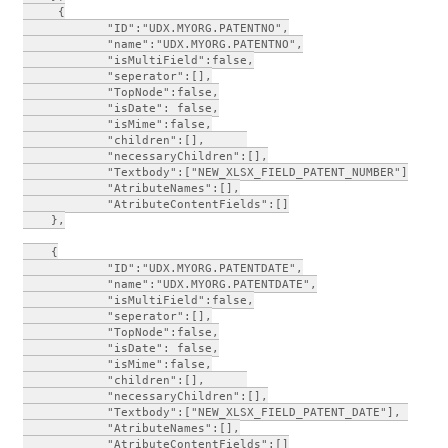
     {

            "ID":"UDX.MYORG.PATENTNO",

            "name":"UDX.MYORG.PATENTNO",

            "isMultiField":false,

            "seperator":[],

            "TopNode":false,

            "isDate": false,

            "isMime":false,

            "children":[],      

            "necessaryChildren":[],

            "Textbody":["NEW_XLSX_FIELD_PATENT_NUMBER"], 

            "AtributeNames":[],

            "AtributeContentFields":[]

    },

    {

            "ID":"UDX.MYORG.PATENTDATE",

            "name":"UDX.MYORG.PATENTDATE",

            "isMultiField":false,

            "seperator":[],

            "TopNode":false,

            "isDate": false,

            "isMime":false,

            "children":[],      

            "necessaryChildren":[],

            "Textbody":["NEW_XLSX_FIELD_PATENT_DATE"], 

            "AtributeNames":[],

            "AtributeContentFields":[]
