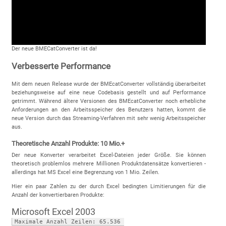
Der neue BMECatConverter ist da!
Verbesserte Performance
Mit dem neuen Release wurde der BMEcatConverter vollständig überarbeitet
beziehungsweise auf eine neue Codebasis gestellt und auf Performance
getrimmt. Während ältere Versionen des BMEcatConverter noch erhebliche
Anforderungen an den Arbeitsspeicher des Benutzers hatten, kommt die
neue Version durch das Streaming-Verfahren mit sehr wenig Arbeitsspeicher
aus.
Theoretische Anzahl Produkte: 10 Mio.+
Der neue Konverter verarbeitet Excel-Dateien jeder Größe. Sie können
theoretisch problemlos mehrere Millionen Produktdatensätze konvertieren -
allerdings hat MS Excel eine Begrenzung von 1 Mio. Zeilen.
Hier ein paar Zahlen zu der durch Excel bedingten Limitierungen für die
Anzahl der konvertierbaren Produkte:
Microsoft Excel 2003
Maximale Anzahl Zeilen: 65.536 
