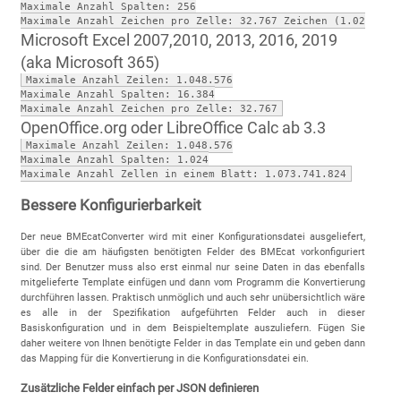
Maximale Anzahl Spalten: 256

Maximale Anzahl Zeichen pro Zelle: 32.767 Zeichen (1.024 wer
Microsoft Excel 2007,2010, 2013, 2016, 2019
(aka Microsoft 365)
Maximale Anzahl Zeilen: 1.048.576

Maximale Anzahl Spalten: 16.384

Maximale Anzahl Zeichen pro Zelle: 32.767
OpenOffice.org oder LibreOffice Calc ab 3.3
Maximale Anzahl Zeilen: 1.048.576

Maximale Anzahl Spalten: 1.024

Maximale Anzahl Zellen in einem Blatt: 1.073.741.824
Bessere Konfigurierbarkeit
Der neue BMEcatConverter wird mit einer Konfigurationsdatei ausgeliefert,
über die die am häufigsten benötigten Felder des BMEcat vorkonfiguriert
sind. Der Benutzer muss also erst einmal nur seine Daten in das ebenfalls
mitgelieferte Template einfügen und dann vom Programm die Konvertierung
durchführen lassen. Praktisch unmöglich und auch sehr unübersichtlich wäre
es alle in der Spezifikation aufgeführten Felder auch in dieser
Basiskonfiguration und in dem Beispieltemplate auszuliefern. Fügen Sie
daher weitere von Ihnen benötigte Felder in das Template ein und geben dann
das Mapping für die Konvertierung in die Konfigurationsdatei ein.
Zusätzliche Felder einfach per JSON definieren