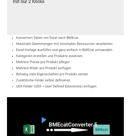
mit nur 2 Klicks
Konvertiert Daten von Excel nach BMEcat
Maximale Datenmengen mit minimalen Ressourcen verarbeiten
Excel-Vorlage ausfüllen und ganz einfach in BMEcat umwandeln
Kategorien erstellen und Produkte zuweisen
Mehrere Preise pro Produkt pflegen
Mehrere Bilder pro Produkt einfügen
Beliebig viele Eigenschaften pro Produkt setzen
Zusätzliche Felder selbst definieren
UDX-Felder (UDX = User Defined Extensions) einfügen