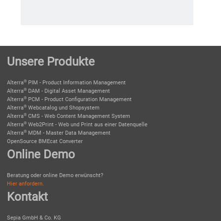
Unsere Produkte
®
Alterra
PIM - Product Information Management
®
Alterra
DAM - Digital Asset Management
®
Alterra
PCM - Product Configuration Management
®
Alterra
Webcatalog und Shopsystem
®
Alterra
CMS - Web Content Management System
®
Alterra
Web2Print - Web und Print aus einer Datenquelle
®
Alterra
MDM - Master Data Management
OpenSource BMEcat Converter
Online Demo
Beratung oder online Demo erwünscht?
Hier anfordern.
Kontakt
Sepia GmbH & Co. KG