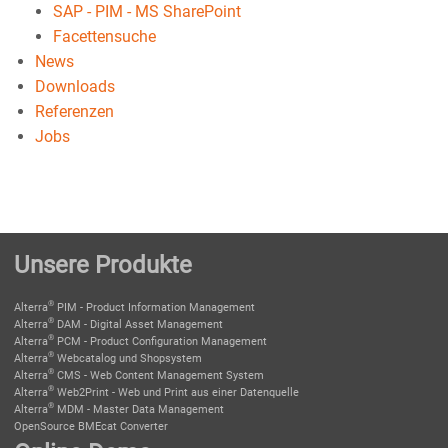
SAP - PIM - MS SharePoint
Facettensuche
News
Downloads
Referenzen
Jobs
Unsere Produkte
®
Alterra
PIM - Product Information Management
®
Alterra
DAM - Digital Asset Management
®
Alterra
PCM - Product Configuration Management
®
Alterra
Webcatalog und Shopsystem
®
Alterra
CMS - Web Content Management System
®
Alterra
Web2Print - Web und Print aus einer Datenquelle
®
Alterra
MDM - Master Data Management
OpenSource BMEcat Converter