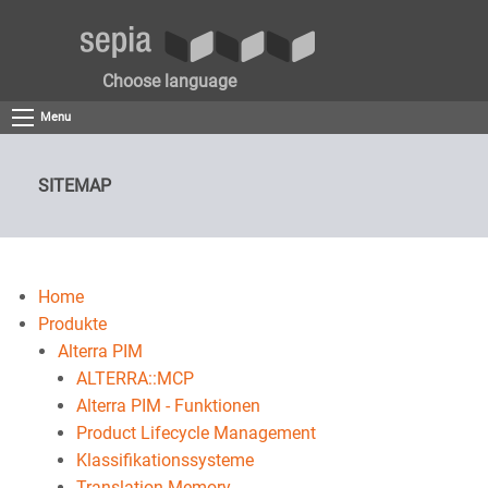
Choose language
Menu
SITEMAP
Home
Produkte
Alterra PIM
ALTERRA::MCP
Alterra PIM - Funktionen
Product Lifecycle Management
Klassifikationssysteme
Translation Memory