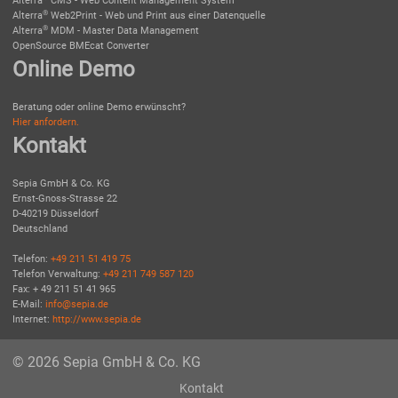
Alterra
CMS - Web Content Management System
®
Alterra
Web2Print - Web und Print aus einer Datenquelle
®
Alterra
MDM - Master Data Management
OpenSource BMEcat Converter
Online Demo
Beratung oder online Demo erwünscht?
Hier anfordern.
Kontakt
Sepia GmbH & Co. KG
Ernst-Gnoss-Strasse 22
D-40219 Düsseldorf
Deutschland
Telefon:
+49 211 51 419 75
Telefon Verwaltung:
+49 211 749 587 120
Fax: + 49 211 51 41 965
E-Mail:
info@sepia.de
Internet:
http://www.sepia.de
© 2026 Sepia GmbH & Co. KG
Kontakt