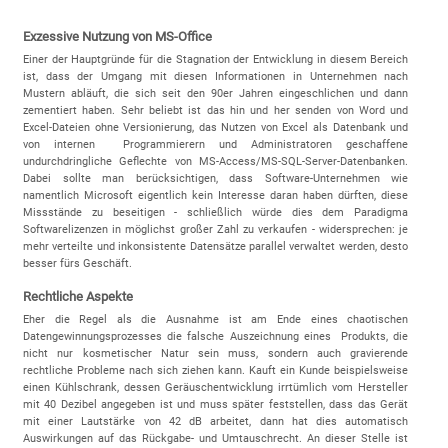
Exzessive Nutzung von MS-Office
Einer der Hauptgründe für die Stagnation der Entwicklung in diesem Bereich
ist, dass der Umgang mit diesen Informationen in Unternehmen nach
Mustern abläuft, die sich seit den 90er Jahren eingeschlichen und dann
zementiert haben. Sehr beliebt ist das hin und her senden von Word und
Excel-Dateien ohne Versionierung, das Nutzen von Excel als Datenbank und
von internen Programmierern und Administratoren geschaffene
undurchdringliche Geflechte von MS-Access/MS-SQL-Server-Datenbanken.
Dabei sollte man berücksichtigen, dass Software-Unternehmen wie
namentlich Microsoft eigentlich kein Interesse daran haben dürften, diese
Missstände zu beseitigen - schließlich würde dies dem Paradigma
Softwarelizenzen in möglichst großer Zahl zu verkaufen - widersprechen: je
mehr verteilte und inkonsistente Datensätze parallel verwaltet werden, desto
besser fürs Geschäft.
Rechtliche Aspekte
Eher die Regel als die Ausnahme ist am Ende eines chaotischen
Datengewinnungsprozesses die falsche Auszeichnung eines Produkts, die
nicht nur kosmetischer Natur sein muss, sondern auch gravierende
rechtliche Probleme nach sich ziehen kann. Kauft ein Kunde beispielsweise
einen Kühlschrank, dessen Geräuschentwicklung irrtümlich vom Hersteller
mit 40 Dezibel angegeben ist und muss später feststellen, dass das Gerät
mit einer Lautstärke von 42 dB arbeitet, dann hat dies automatisch
Auswirkungen auf das Rückgabe- und Umtauschrecht. An dieser Stelle ist