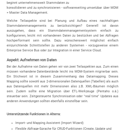
beginnt unternehmensweit Stammdaten zu
konsolidieren und zu synchronisieren - softwareseiting umsetzbar über MDM
= Master Data Management.
Welche Teilaspekte sind bei Planung und Aufbau eines nachhaltigen
Stammdatenmanagements zu berücksichtigen? Generell ist davon
auszugehen, dass ein Stammdatenmanagementsystem einfach zu
konfigurieren, leicht mit vorhandenen Daten zu bestücken und bei Abfragen
hochperformant sein sollte. Dazu wünschenswert möglichst einfach
einzurichtende Schnittstellen zu anderen Systemen - vorzugsweise einem
Enterprise Service Bus oder zur Integration in einer Service Cloud.
Aspekt: Aufnehmen von Daten
Bei der Aufnahme von Daten gehen wir von zwei Teilaspekten aus. Zum einen
müssen vorhandene Datenbestände leicht ins MDM-System migrierbar sein.
Ein Stichwort ist in diesem Zusammenhang das Datamapping. Dieses
Mapping sollte sowohl aus 2-dimensionalen Datenquellen (Tabellen) als auch
aus Datenquellen mit mehr Dimensionen also z.B. XML-Bäumen möglich
sein. Zudem sollte eine Migration über ETL-Werkzeuge (Pentaho o.ä.)
steuerbar sein. Zeitgesteuerte Synchronisation oder "real time" Updates aus
anderen Anwendungen sollten ebenfalls einstellbar sein.
Unterstützende Funktionen in Alterra:
Import- und Mapping Assistent (Import Wizard)
Flexible Abfrage-Sprache für CRUD-Funktionen (Create, Update und