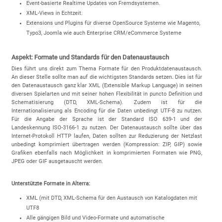
Event-basierte Realtime Updates von Fremdsystemen.
XML-Views in Echtzeit.
Extensions und Plugins für diverse OpenSource Systeme wie Magento,
Typo3, Joomla wie auch Enterprise CRM/eCommerce Systeme
Aspekt: Formate und Standards für den Datenaustausch
Dies führt uns direkt zum Thema Formate für den Produktdatenaustausch.
An dieser Stelle sollte man auf die wichtigsten Standards setzen. Dies ist für
den Datenaustausch ganz klar XML (Extensible Markup Language) in seinen
diversen Spielarten und mit seiner hohen Flexibilität in puncto Definition und
Schematisierung (DTD, XML-Schema). Zudem ist für die
Internationalisierung als Encoding für die Daten unbedingt UTF-8 zu nutzen.
Für die Angabe der Sprache ist der Standard ISO 639-1 und der
Landeskennung ISO-3166-1 zu nutzen. Der Datenaustausch sollte über das
Internet-Protokoll HTTP laufen, Daten sollten zur Reduzierung der Netzlast
unbedingt komprimiert übertragen werden (Kompression: ZIP, GIP) sowie
Grafiken ebenfalls nach Möglichkeit in komprimierten Formaten wie PNG,
JPEG oder GIF ausgetauscht werden.
Unterstützte Formate in Alterra:
XML (mit DTD, XML-Schema für den Austausch von Katalogdaten mit
UTF8
Alle gängigen Bild und Video-Formate und automatische