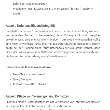
Delete per SQL und XPath)*
Möglichkeit der Nutzung von ETL-Werkzeugen (Extract Transform
Load)
Aspekt: Datenqualität und Integrität
Unterhält man einen Stammdatenpool, so ist bei der Erstbefüllung wie auch
im laufenden Betrieb sicherzustellen, dass Datenqualität und Integrität
gewährleistest sind und vor allem "bleiben". Um dies sicherzustellen, sollte
eine MDM-Anwendung Funktionen für das Data-Cleansing beinhalten. Zudem
sollte bei der Planung eines MDM-Datenpools berücksichtigt werden, dass
eines der wirkungsvollsten Mittel zur Vermeidung von Dateninkonsistenzen
die hierarchische Vererbung von Informationen ist.
Unterstützende Funktionen in Alterra:
Data Cleansing Assistent*
Query Designer
PHP-API Java-API*, .Net-API*
Aspekt: Pflege von Teilmengen und Kontexten
Ebenfalls nicht zu unterschätzen ist das Aufbrechen von Informationsblöcken
in feingranulare Teilinformationen, die in bestimmten