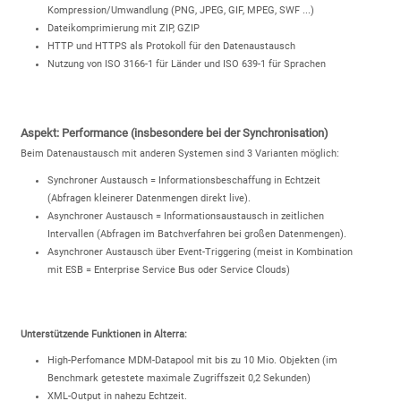
Kompression/Umwandlung (PNG, JPEG, GIF, MPEG, SWF ...)
Dateikomprimierung mit ZIP, GZIP
HTTP und HTTPS als Protokoll für den Datenaustausch
Nutzung von ISO 3166-1 für Länder und ISO 639-1 für Sprachen
Aspekt: Performance (insbesondere bei der Synchronisation)
Beim Datenaustausch mit anderen Systemen sind 3 Varianten möglich:
Synchroner Austausch = Informationsbeschaffung in Echtzeit
(Abfragen kleinerer Datenmengen direkt live).
Asynchroner Austausch = Informationsaustausch in zeitlichen
Intervallen (Abfragen im Batchverfahren bei großen Datenmengen).
Asynchroner Austausch über Event-Triggering (meist in Kombination
mit ESB = Enterprise Service Bus oder Service Clouds)
Unterstützende Funktionen in Alterra:
High-Perfomance MDM-Datapool mit bis zu 10 Mio. Objekten (im
Benchmark getestete maximale Zugriffszeit 0,2 Sekunden)
XML-Output in nahezu Echtzeit.