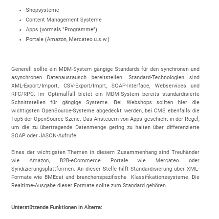
Shopsysteme
Content Management Systeme
Apps (vormals "Programme")
Portale (Amazon, Mercateo u.s.w.)
Generell sollte ein MDM-System gängige Standards für den synchronen und
asynchronen Datenaustausch bereitstellen. Standard-Technologien sind
XML-Export/Import, CSV-Export/Imprt, SOAP-Interface, Webservices und
RFC/RPC. Im Optimalfall bietet ein MDM-System bereits standardisierte
Schnittstellen für gängige Systeme. Bei Webshops sollten hier die
wichtigsten OpenSource-Systeme abgedeckt werden, bei CMS ebenfalls die
Top5 der OpenSource-Szene. Das Ansteuern von Apps geschieht in der Regel,
um die zu übertragende Datenmenge gering zu halten über differenzierte
SOAP oder JASON-Aufrufe.
Eines der wichtigsten Themen in diesem Zusammenhang sind Treuhänder
wie Amazon, B2B-eCommerce Portale wie Mercateo oder
Syndizierungsplattformen. An dieser Stelle hilft Standardisierung über XML-
Formate wie BMEcat und branchenspezifische Klassifikationssysteme. Die
Realtime-Ausgabe dieser Formate sollte zum Standard gehören.
Unterstützende Funktionen in Alterra: